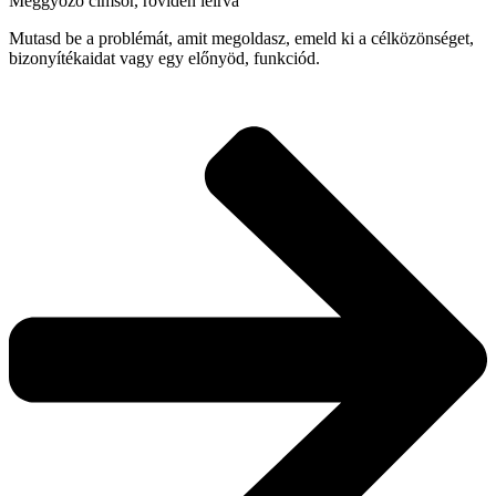
Meggyőző címsor, röviden leírva
Mutasd be a problémát, amit megoldasz, emeld ki a célközönséget,
bizonyítékaidat vagy egy előnyöd, funkciód.