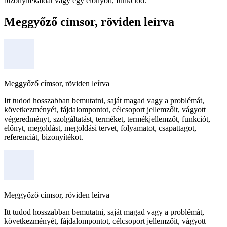
bizonyítékaidat vagy egy előnyöd, funkciód.
Meggyőző címsor, röviden leírva
Meggyőző címsor, röviden leírva
Itt tudod hosszabban bemutatni, saját magad vagy a problémát,
következményét, fájdalompontot, célcsoport jellemzőit, vágyott
végeredményt, szolgáltatást, terméket, termékjellemzőt, funkciót,
előnyt, megoldást, megoldási tervet, folyamatot, csapattagot,
referenciát, bizonyítékot.
Meggyőző címsor, röviden leírva
Itt tudod hosszabban bemutatni, saját magad vagy a problémát,
következményét, fájdalompontot, célcsoport jellemzőit, vágyott