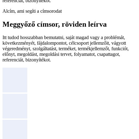
referenciát, bizonyítékot.
Alcím, ami segíti a címsorodat
Meggyőző címsor, röviden leírva
Itt tudod hosszabban bemutatni, saját magad vagy a problémát,
következményét, fájdalompontot, célcsoport jellemzőit, vágyott
végeredményt, szolgáltatást, terméket, termékjellemzőt, funkciót,
előnyt, megoldást, megoldási tervet, folyamatot, csapattagot,
referenciát, bizonyítékot.