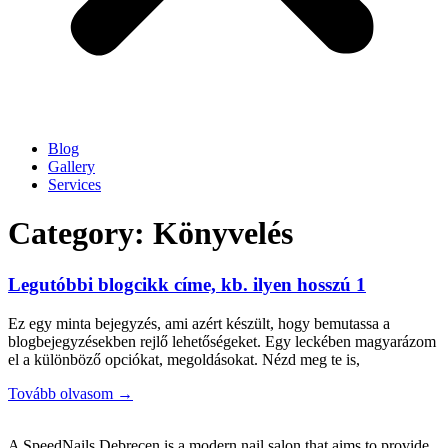
Blog
Gallery
Services
Category: Könyvelés
Legutóbbi blogcikk címe, kb. ilyen hosszú 1
Ez egy minta bejegyzés, ami azért készült, hogy bemutassa a
blogbejegyzésekben rejlő lehetőségeket. Egy leckében magyarázom
el a különböző opciókat, megoldásokat. Nézd meg te is,
Tovább olvasom →
A
SpeedNails Debrecen
is a modern nail salon that aims to provide