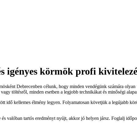
igényes körmök profi kivitelezé
 Körmösként Debrecenben célunk, hogy minden vendégünk számára olyan
vagy töltésről, minden esetben a legjobb technikákat és minőségi alap
tött idő kellemes élmény legyen. Folyamatosan követjük a legújabb kör
s valóban tartós eredményt nyújt, akkor jó helyen jársz. Foglalj időpo